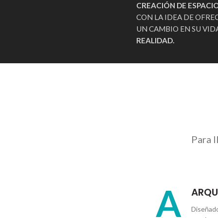
CREACIÓN DE ESPACI
CON LA IDEA DE OFRE
UN CAMBIO EN SU VIDA
REALIDAD.
Para l
A
ARQU
Diseñad