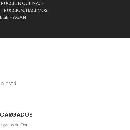
STRUCCIÓN QUE NACE
NSTRUCCIÓN, HACEMOS
E SE HAGAN
po está
NCARGADOS
argados de Obra