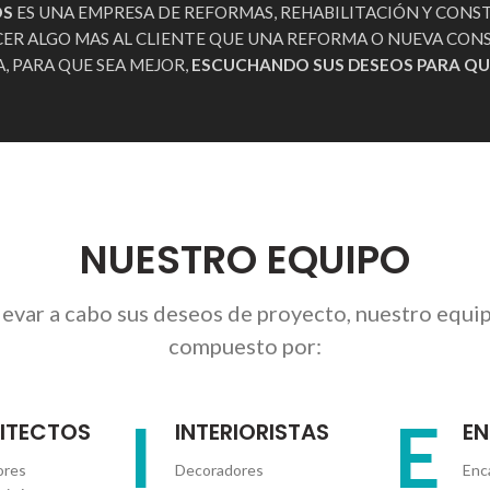
OS
ES UNA EMPRESA DE REFORMAS, REHABILITACIÓN Y CON
CER ALGO MAS AL CLIENTE QUE UNA REFORMA O NUEVA CO
, PARA QUE SEA MEJOR,
ESCUCHANDO SUS DESEOS PARA QU
NUESTRO EQUIPO
levar a cabo sus deseos de proyecto, nuestro equi
compuesto por:
I
E
ITECTOS
INTERIORISTAS
E
ores
Decoradores
Enc