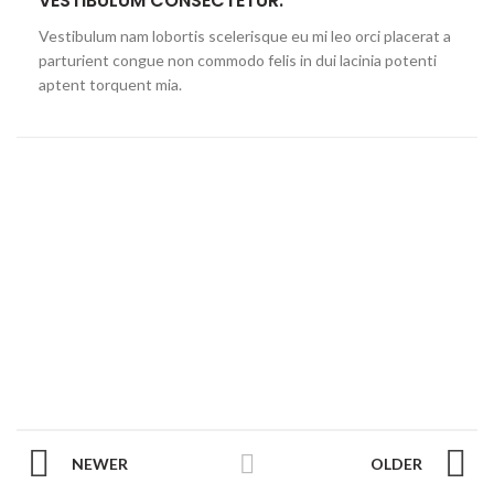
VESTIBULUM CONSECTETUR.
Vestibulum nam lobortis scelerisque eu mi leo orci placerat a
parturient congue non commodo felis in dui lacinia potenti
aptent torquent mia.
NEWER
OLDER