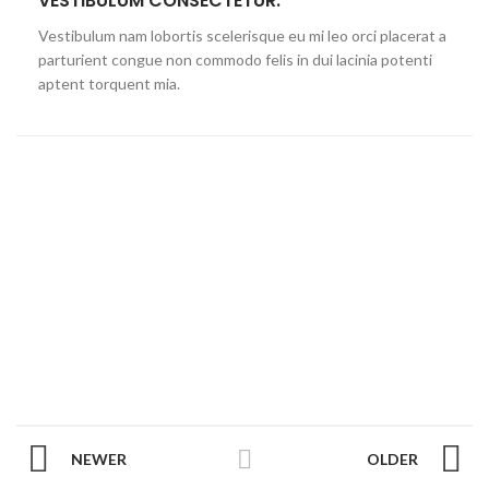
VESTIBULUM CONSECTETUR.
Vestibulum nam lobortis scelerisque eu mi leo orci placerat a
parturient congue non commodo felis in dui lacinia potenti
aptent torquent mia.
NEWER
OLDER